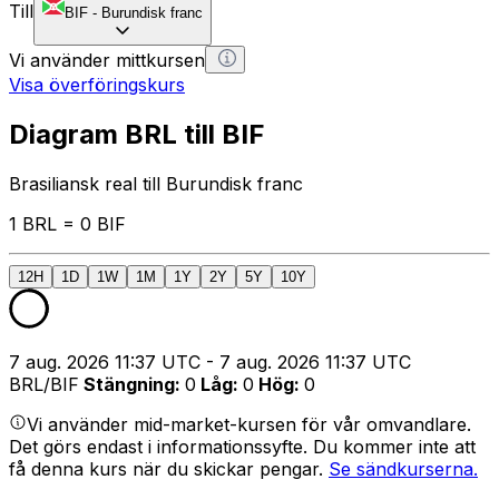
Till
BIF
-
Burundisk franc
Vi använder mittkursen
Visa överföringskurs
Diagram BRL till BIF
Brasiliansk real till Burundisk franc
1 BRL = 0 BIF
12H
1D
1W
1M
1Y
2Y
5Y
10Y
7 aug. 2026 11:37 UTC - 7 aug. 2026 11:37 UTC
BRL/BIF
Stängning
:
0
Låg
:
0
Hög
:
0
Vi använder mid-market-kursen för vår omvandlare.
Det görs endast i informationssyfte. Du kommer inte att
få denna kurs när du skickar pengar.
Se sändkurserna.