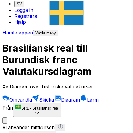
SV
Logga in
Registrera
Hjälp
Hämta appen
Växla meny
Brasiliansk real till
Burundisk franc
Valutakursdiagram
Xe Diagram över historiska valutakurser
Omvandla
Skicka
Diagram
Larm
Från
BRL
-
Brasiliansk real
Vi använder mittkursen