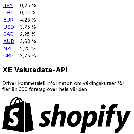
JPY
0,75 %
CHF
0,00 %
EUR
4,25 %
USD
3,75 %
CAD
2,25 %
AUD
3,60 %
NZD
2,25 %
GBP
3,75 %
XE Valutadata-API
Driver kommersiell information om växlingskurser för
fler än 300 företag över hela världen