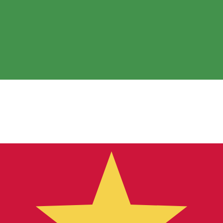
 görs endast i informationssyfte. Du kommer inte att få de
inationer
kursen för Argentinsk peso är kursen från ARS till USD. V