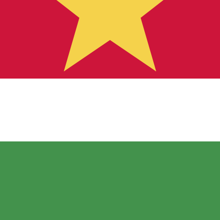
ursen för Surinamesisk dollar är kursen från SRD till USD.
Ce
Valuta
Ränta
JPY
0,75 %
CHF
0,00 %
EUR
4,25 %
USD
3,75 %
CAD
2,25 %
AUD
3,60 %
NZD
2,25 %
GBP
3,75 %