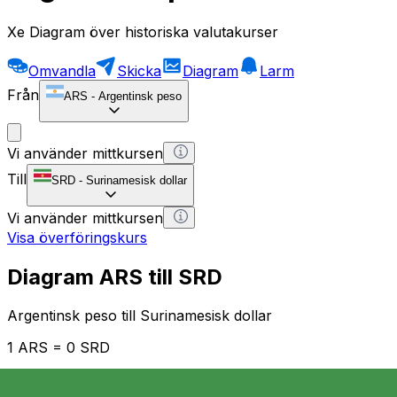
Xe Diagram över historiska valutakurser
Omvandla
Skicka
Diagram
Larm
Från
ARS
-
Argentinsk peso
Vi använder mittkursen
Till
SRD
-
Surinamesisk dollar
Vi använder mittkursen
Visa överföringskurs
Diagram ARS till SRD
Argentinsk peso till Surinamesisk dollar
1 ARS = 0 SRD
12H
1D
1W
1M
1Y
2Y
5Y
10Y