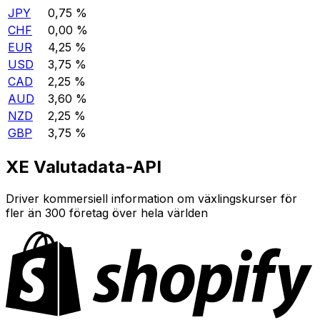
JPY
0,75 %
CHF
0,00 %
EUR
4,25 %
USD
3,75 %
CAD
2,25 %
AUD
3,60 %
NZD
2,25 %
GBP
3,75 %
XE Valutadata-API
Driver kommersiell information om växlingskurser för
fler än 300 företag över hela världen