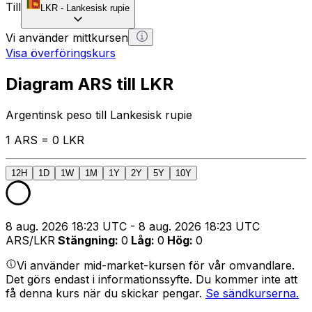
Till
LKR
-
Lankesisk rupie
Vi använder mittkursen
Visa överföringskurs
Diagram ARS till LKR
Argentinsk peso till Lankesisk rupie
1 ARS = 0 LKR
12H
1D
1W
1M
1Y
2Y
5Y
10Y
8 aug. 2026 18:23 UTC - 8 aug. 2026 18:23 UTC
ARS/LKR
Stängning
:
0
Låg
:
0
Hög
:
0
Vi använder mid-market-kursen för vår omvandlare.
Det görs endast i informationssyfte. Du kommer inte att
få denna kurs när du skickar pengar.
Se sändkurserna.