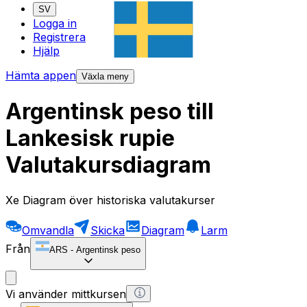
SV
Logga in
Registrera
Hjälp
Hämta appen
Växla meny
Argentinsk peso till
Lankesisk rupie
Valutakursdiagram
Xe Diagram över historiska valutakurser
Omvandla
Skicka
Diagram
Larm
Från
ARS
-
Argentinsk peso
Vi använder mittkursen