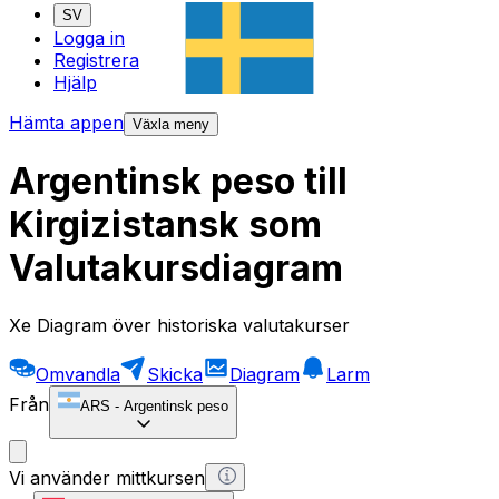
SV
Logga in
Registrera
Hjälp
Hämta appen
Växla meny
Argentinsk peso till
Kirgizistansk som
Valutakursdiagram
Xe Diagram över historiska valutakurser
Omvandla
Skicka
Diagram
Larm
Från
ARS
-
Argentinsk peso
Vi använder mittkursen