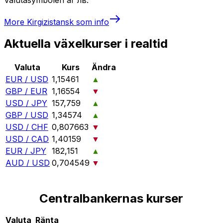
More
Kirgizistansk som
info
Aktuella växelkurser i realtid
Valuta
Kurs
Ändra
EUR / USD
1,15461
▲
GBP / EUR
1,16554
▼
USD / JPY
157,759
▲
GBP / USD
1,34574
▲
USD / CHF
0,807663
▼
USD / CAD
1,40159
▼
EUR / JPY
182,151
▲
AUD / USD
0,704549
▼
Centralbankernas kurser
Valuta
Ränta