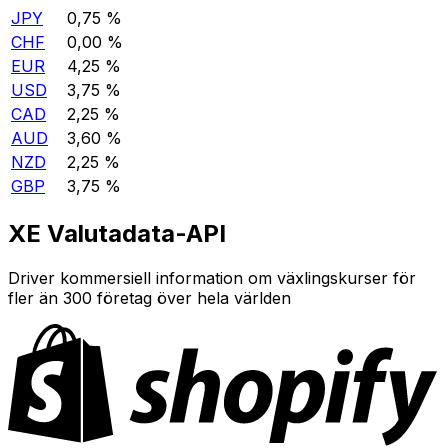
JPY
0,75 %
CHF
0,00 %
EUR
4,25 %
USD
3,75 %
CAD
2,25 %
AUD
3,60 %
NZD
2,25 %
GBP
3,75 %
XE Valutadata-API
Driver kommersiell information om växlingskurser för
fler än 300 företag över hela världen