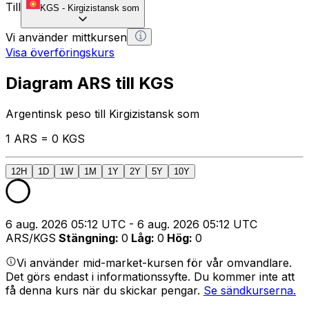
Till
KGS
-
Kirgizistansk som
Vi använder mittkursen
Visa överföringskurs
Diagram ARS till KGS
Argentinsk peso till Kirgizistansk som
1 ARS = 0 KGS
12H
1D
1W
1M
1Y
2Y
5Y
10Y
6 aug. 2026 05:12 UTC - 6 aug. 2026 05:12 UTC
ARS/KGS
Stängning
:
0
Låg
:
0
Hög
:
0
Vi använder mid-market-kursen för vår omvandlare.
Det görs endast i informationssyfte. Du kommer inte att
få denna kurs när du skickar pengar.
Se sändkurserna.