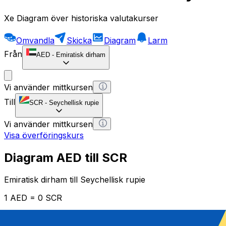
Xe Diagram över historiska valutakurser
Omvandla
Skicka
Diagram
Larm
Från
AED
-
Emiratisk dirham
Vi använder mittkursen
Till
SCR
-
Seychellisk rupie
Vi använder mittkursen
Visa överföringskurs
Diagram AED till SCR
Emiratisk dirham till Seychellisk rupie
1 AED = 0 SCR
12H
1D
1W
1M
1Y
2Y
5Y
10Y