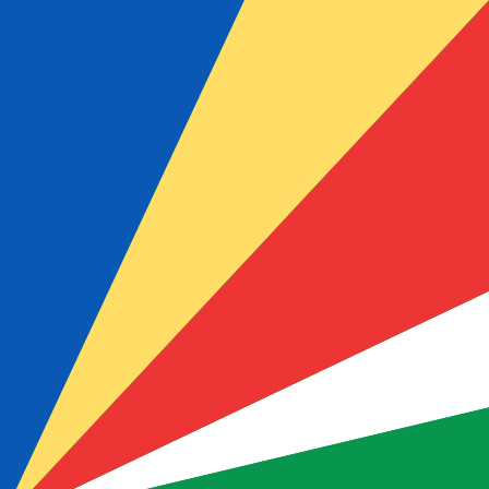
Vår valutarankning visar att den mest populära växlingsk
är ₨.
More
Seychellisk rupie
info
Aktuella växelkurser i realtid
Valuta
Kurs
Ändra
EUR / USD
1,15227
▼
GBP / EUR
1,16757
▲
USD / JPY
158,344
▲
GBP / USD
1,34536
▼
USD / CHF
0,812554
▲
USD / CAD
1,40169
▲
EUR / JPY
182,455
▲
AUD / USD
0,702589
▼
XE Valutadata-API