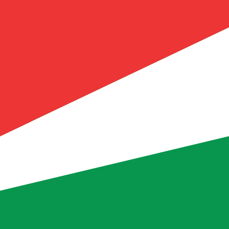
ursen för Seychellisk rupie är kursen från SCR till USD. V
Ce
Valuta
Ränta
JPY
0,75 %
CHF
0,00 %
EUR
4,25 %
USD
3,75 %
CAD
2,25 %
AUD
3,60 %
NZD
2,25 %
GBP
3,75 %