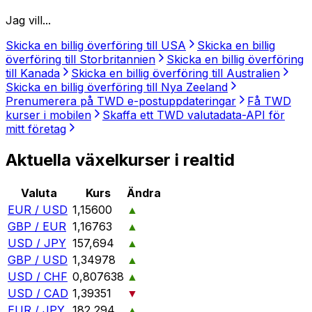
Jag vill...
Skicka en billig överföring till USA
Skicka en billig
överföring till Storbritannien
Skicka en billig överföring
till Kanada
Skicka en billig överföring till Australien
Skicka en billig överföring till Nya Zeeland
Prenumerera på TWD e-postuppdateringar
Få TWD
kurser i mobilen
Skaffa ett TWD valutadata-API för
mitt företag
Aktuella växelkurser i realtid
Valuta
Kurs
Ändra
EUR / USD
1,15600
▲
GBP / EUR
1,16763
▲
USD / JPY
157,694
▲
GBP / USD
1,34978
▲
USD / CHF
0,807638
▲
USD / CAD
1,39351
▼
EUR / JPY
182,294
▲