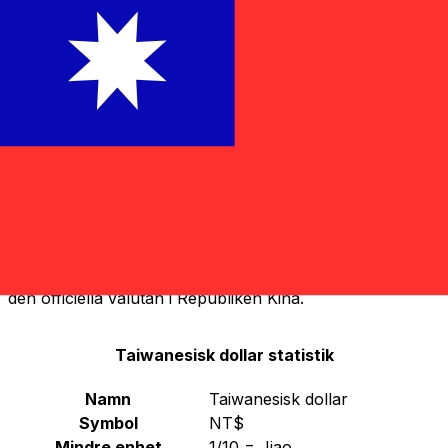
TWD
-
Taiwanesisk dollar
Fortsätt
Under japanskt styre introducerades den taiwanesiska
yen som valuta i Taiwan 1895. Den cirkulerade
tillsammans med
japanska yen
med de två valutorna
värderade till par med varandra fram till att det japanska
imperiet föll, 1945. Ett år senare, under Republiken
Kinas regering, ersatte Taiwan-dollar (känd som TWN)
yen till par. En ny Taiwan-dollar introducerades 1949 i
ett försök att motverka hyperinflationen. Den 'gamla'
Taiwan-dollarn devalverades till en extrem växelkurs av
4000 till 1 TWD. År 2000 blev den nya Taiwan-dollarn
den officiella valutan i Republiken Kina.
Taiwanesisk dollar statistik
Namn
Taiwanesisk dollar
Symbol
NT$
Mindre enhet
1/10 = Jiao