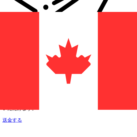
Xe 国際送金
オンラインの送金が迅速、安全、簡単に行えます。ライブの
追跡と通知に加え、柔軟な配信と支払いオプションをご利用
いただけます。
送金する