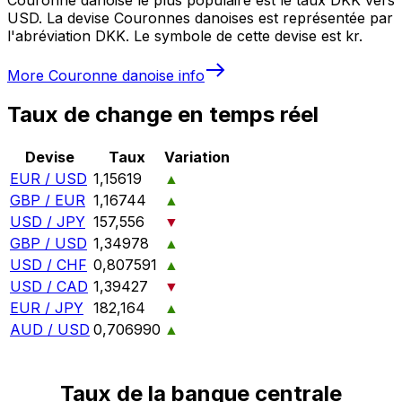
USD. La devise Couronnes danoises est représentée par
l'abréviation DKK. Le symbole de cette devise est kr.
More
Couronne danoise
info
Taux de change en temps réel
Devise
Taux
Variation
EUR / USD
1,15619
▲
GBP / EUR
1,16744
▲
USD / JPY
157,556
▼
GBP / USD
1,34978
▲
USD / CHF
0,807591
▲
USD / CAD
1,39427
▼
EUR / JPY
182,164
▲
AUD / USD
0,706990
▲
Taux de la banque centrale