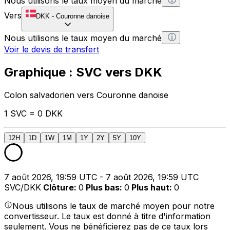
Nous utilisons le taux moyen du marché
Vers
DKK
-
Couronne danoise
Nous utilisons le taux moyen du marché
Voir le devis de transfert
Graphique : SVC vers DKK
Colon salvadorien vers Couronne danoise
1 SVC = 0 DKK
12H
1D
1W
1M
1Y
2Y
5Y
10Y
7 août 2026, 19:59 UTC - 7 août 2026, 19:59 UTC
SVC/DKK
Clôture
:
0
Plus bas
:
0
Plus haut
:
0
Nous utilisons le taux de marché moyen pour notre
convertisseur. Le taux est donné à titre d'information
seulement. Vous ne bénéficierez pas de ce taux lors