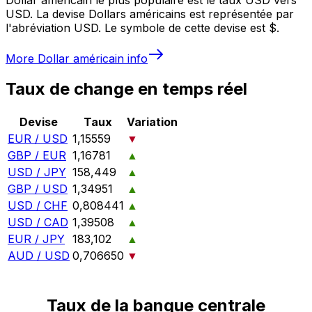
USD. La devise Dollars américains est représentée par
l'abréviation USD. Le symbole de cette devise est $.
More
Dollar américain
info
Taux de change en temps réel
Devise
Taux
Variation
EUR / USD
1,15559
▼
GBP / EUR
1,16781
▲
USD / JPY
158,449
▲
GBP / USD
1,34951
▲
USD / CHF
0,808441
▲
USD / CAD
1,39508
▲
EUR / JPY
183,102
▲
AUD / USD
0,706650
▼
Taux de la banque centrale