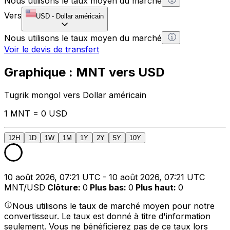
Nous utilisons le taux moyen du marché
Vers
USD
-
Dollar américain
Nous utilisons le taux moyen du marché
Voir le devis de transfert
Graphique : MNT vers USD
Tugrik mongol vers Dollar américain
1 MNT = 0 USD
12H
1D
1W
1M
1Y
2Y
5Y
10Y
10 août 2026, 07:21 UTC - 10 août 2026, 07:21 UTC
MNT/USD
Clôture
:
0
Plus bas
:
0
Plus haut
:
0
Nous utilisons le taux de marché moyen pour notre
convertisseur. Le taux est donné à titre d'information
seulement. Vous ne bénéficierez pas de ce taux lors