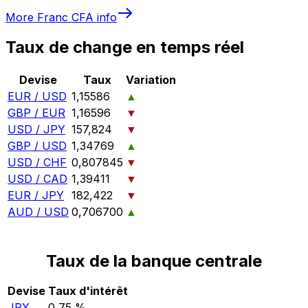
More
Franc CFA
info
Taux de change en temps réel
Devise
Taux
Variation
EUR / USD
1,15586
▲
GBP / EUR
1,16596
▼
USD / JPY
157,824
▼
GBP / USD
1,34769
▲
USD / CHF
0,807845
▼
USD / CAD
1,39411
▼
EUR / JPY
182,422
▼
AUD / USD
0,706700
▲
Taux de la banque centrale
Devise
Taux d'intérêt
JPY
0,75 %