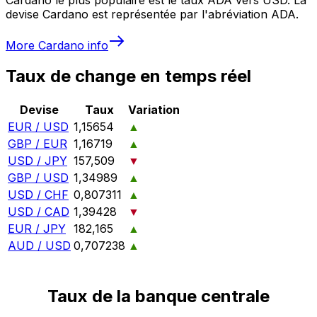
devise Cardano est représentée par l'abréviation ADA.
More
Cardano
info
Taux de change en temps réel
Devise
Taux
Variation
EUR / USD
1,15654
▲
GBP / EUR
1,16719
▲
USD / JPY
157,509
▼
GBP / USD
1,34989
▲
USD / CHF
0,807311
▲
USD / CAD
1,39428
▼
EUR / JPY
182,165
▲
AUD / USD
0,707238
▲
Taux de la banque centrale