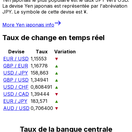
La devise Yen japonais est représentée par l'abréviation
JPY. Le symbole de cette devise est ¥.
More
Yen japonais
info
Taux de change en temps réel
Devise
Taux
Variation
EUR / USD
1,15553
▼
GBP / EUR
1,16778
▲
USD / JPY
158,863
▲
GBP / USD
1,34941
▲
USD / CHF
0,808491
▲
USD / CAD
1,39444
▼
EUR / JPY
183,571
▲
AUD / USD
0,706400
▼
Taux de la banque centrale