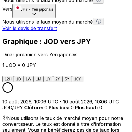
Nous utilisons le taux moyen du marché
Vers
JPY
-
Yen japonais
Nous utilisons le taux moyen du marché
Voir le devis de transfert
Graphique : JOD vers JPY
Dinar jordanien vers Yen japonais
1 JOD = 0 JPY
12H
1D
1W
1M
1Y
2Y
5Y
10Y
10 août 2026, 10:06 UTC - 10 août 2026, 10:06 UTC
JOD/JPY
Clôture
:
0
Plus bas
:
0
Plus haut
:
0
Nous utilisons le taux de marché moyen pour notre
convertisseur. Le taux est donné à titre d'information
seulement. Vous ne bénéficierez pas de ce taux lors