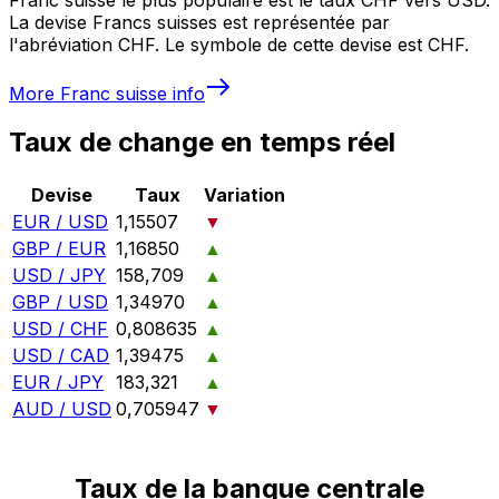
La devise Francs suisses est représentée par
l'abréviation CHF. Le symbole de cette devise est CHF.
More
Franc suisse
info
Taux de change en temps réel
Devise
Taux
Variation
EUR / USD
1,15507
▼
GBP / EUR
1,16850
▲
USD / JPY
158,709
▲
GBP / USD
1,34970
▲
USD / CHF
0,808635
▲
USD / CAD
1,39475
▲
EUR / JPY
183,321
▲
AUD / USD
0,705947
▼
Taux de la banque centrale