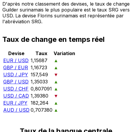
D'après notre classement des devises, le taux de change
Guilder surinamais le plus populaire est le taux SRG vers
USD. La devise Florins surinamais est représentée par
l'abréviation SRG.
Taux de change en temps réel
Devise
Taux
Variation
EUR / USD
1,15687
▲
GBP / EUR
1,16723
▲
USD / JPY
157,549
▼
GBP / USD
1,35033
▲
USD / CHF
0,807091
▲
USD / CAD
1,39380
▼
EUR / JPY
182,264
▲
AUD / USD
0,707380
▲
Taux de la banque centrale