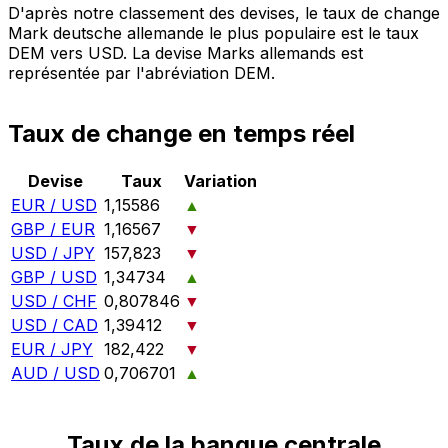
D'après notre classement des devises, le taux de change
Mark deutsche allemande le plus populaire est le taux
DEM vers USD. La devise Marks allemands est
représentée par l'abréviation DEM.
Taux de change en temps réel
Devise
Taux
Variation
EUR / USD
1,15586
▲
GBP / EUR
1,16567
▼
USD / JPY
157,823
▼
GBP / USD
1,34734
▲
USD / CHF
0,807846
▼
USD / CAD
1,39412
▼
EUR / JPY
182,422
▼
AUD / USD
0,706701
▲
Taux de la banque centrale