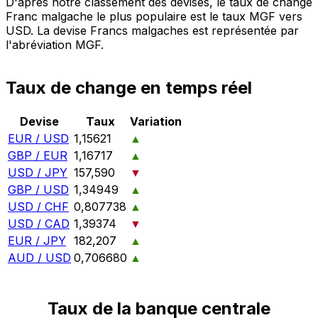
D'après notre classement des devises, le taux de change
Franc malgache le plus populaire est le taux MGF vers
USD. La devise Francs malgaches est représentée par
l'abréviation MGF.
Taux de change en temps réel
Devise
Taux
Variation
EUR / USD
1,15621
▲
GBP / EUR
1,16717
▲
USD / JPY
157,590
▼
GBP / USD
1,34949
▲
USD / CHF
0,807738
▲
USD / CAD
1,39374
▼
EUR / JPY
182,207
▲
AUD / USD
0,706680
▲
Taux de la banque centrale