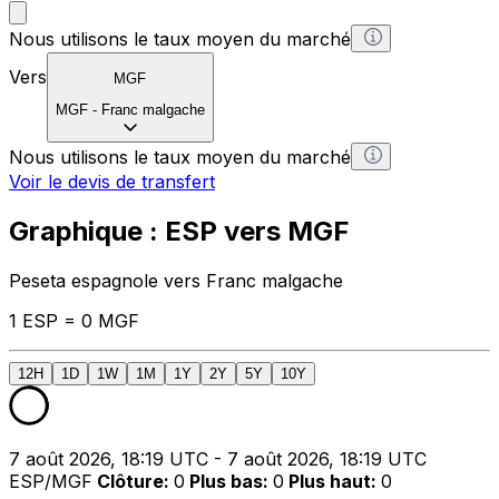
Nous utilisons le taux moyen du marché
Vers
MGF
MGF
-
Franc malgache
Nous utilisons le taux moyen du marché
Voir le devis de transfert
Graphique : ESP vers MGF
Peseta espagnole vers Franc malgache
1 ESP = 0 MGF
12H
1D
1W
1M
1Y
2Y
5Y
10Y
7 août 2026, 18:19 UTC - 7 août 2026, 18:19 UTC
ESP/MGF
Clôture
:
0
Plus bas
:
0
Plus haut
:
0