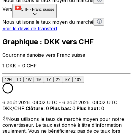
Nous utilisons le taux moyen du marché
Vers
CHF
-
Franc suisse
Nous utilisons le taux moyen du marché
Voir le devis de transfert
Graphique : DKK vers CHF
Couronne danoise vers Franc suisse
1 DKK = 0 CHF
12H
1D
1W
1M
1Y
2Y
5Y
10Y
6 août 2026, 04:02 UTC - 6 août 2026, 04:02 UTC
DKK/CHF
Clôture
:
0
Plus bas
:
0
Plus haut
:
0
Nous utilisons le taux de marché moyen pour notre
convertisseur. Le taux est donné à titre d'information
seulement. Vous ne bénéficierez pas de ce taux lors