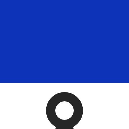
ertisseur. Le taux est donné à titre d'information seulemen
SD)
Yuan ou renminbi chinois le plus populaire est le taux CNY
vise est ¥.