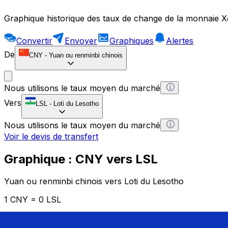
Graphique historique des taux de change de la monnaie X
Convertir
Envoyer
Graphiques
Alertes
De
CNY
-
Yuan ou renminbi chinois
Nous utilisons le taux moyen du marché
Vers
LSL
-
Loti du Lesotho
Nous utilisons le taux moyen du marché
Voir le devis de transfert
Graphique : CNY vers LSL
Yuan ou renminbi chinois vers Loti du Lesotho
1 CNY = 0 LSL
12H
1D
1W
1M
1Y
2Y
5Y
10Y