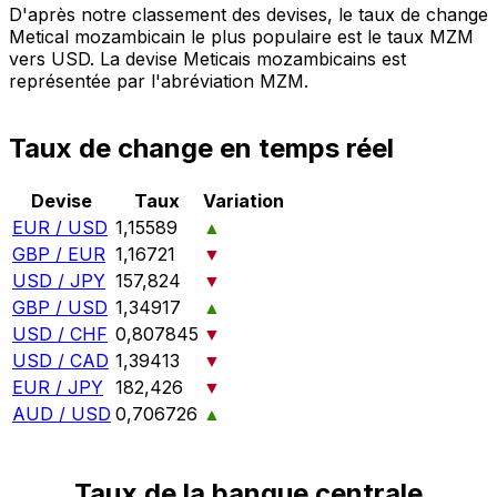
D'après notre classement des devises, le taux de change
Metical mozambicain le plus populaire est le taux MZM
vers USD. La devise Meticais mozambicains est
représentée par l'abréviation MZM.
Taux de change en temps réel
Devise
Taux
Variation
EUR / USD
1,15589
▲
GBP / EUR
1,16721
▼
USD / JPY
157,824
▼
GBP / USD
1,34917
▲
USD / CHF
0,807845
▼
USD / CAD
1,39413
▼
EUR / JPY
182,426
▼
AUD / USD
0,706726
▲
Taux de la banque centrale