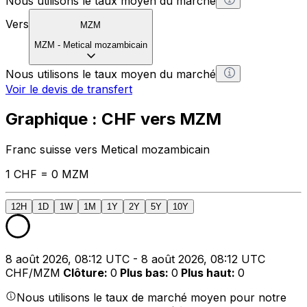
Nous utilisons le taux moyen du marché
Vers
MZM
MZM
-
Metical mozambicain
Nous utilisons le taux moyen du marché
Voir le devis de transfert
Graphique : CHF vers MZM
Franc suisse vers Metical mozambicain
1 CHF = 0 MZM
12H
1D
1W
1M
1Y
2Y
5Y
10Y
8 août 2026, 08:12 UTC - 8 août 2026, 08:12 UTC
CHF/MZM
Clôture
:
0
Plus bas
:
0
Plus haut
:
0
Nous utilisons le taux de marché moyen pour notre