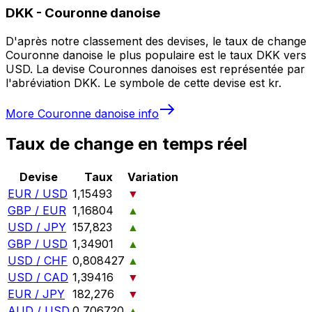
DKK
-
Couronne danoise
D'après notre classement des devises, le taux de change
Couronne danoise le plus populaire est le taux DKK vers
USD. La devise Couronnes danoises est représentée par
l'abréviation DKK. Le symbole de cette devise est kr.
More
Couronne danoise
info
Taux de change en temps réel
Devise
Taux
Variation
EUR / USD
1,15493
▼
GBP / EUR
1,16804
▲
USD / JPY
157,823
▲
GBP / USD
1,34901
▲
USD / CHF
0,808427
▲
USD / CAD
1,39416
▼
EUR / JPY
182,276
▼
AUD / USD
0,706720
▲