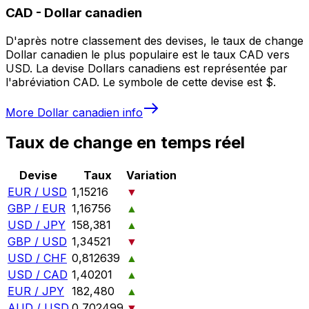
CAD
-
Dollar canadien
D'après notre classement des devises, le taux de change
Dollar canadien le plus populaire est le taux CAD vers
USD. La devise Dollars canadiens est représentée par
l'abréviation CAD. Le symbole de cette devise est $.
More
Dollar canadien
info
Taux de change en temps réel
Devise
Taux
Variation
EUR / USD
1,15216
▼
GBP / EUR
1,16756
▲
USD / JPY
158,381
▲
GBP / USD
1,34521
▼
USD / CHF
0,812639
▲
USD / CAD
1,40201
▲
EUR / JPY
182,480
▲
AUD / USD
0,702499
▼