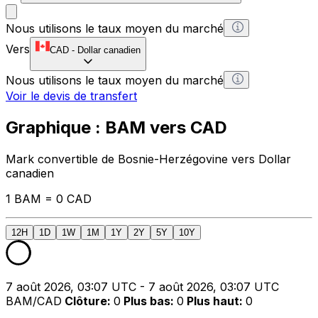
Nous utilisons le taux moyen du marché
Vers
CAD
-
Dollar canadien
Nous utilisons le taux moyen du marché
Voir le devis de transfert
Graphique : BAM vers CAD
Mark convertible de Bosnie-Herzégovine vers Dollar
canadien
1 BAM = 0 CAD
12H
1D
1W
1M
1Y
2Y
5Y
10Y
7 août 2026, 03:07 UTC - 7 août 2026, 03:07 UTC
BAM/CAD
Clôture
:
0
Plus bas
:
0
Plus haut
:
0