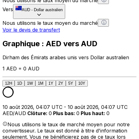
Nous utilisons le taux moyen du marché
Vers
AUD
-
Dollar australien
Nous utilisons le taux moyen du marché
Voir le devis de transfert
Graphique : AED vers AUD
Dirham des Émirats arabes unis vers Dollar australien
1 AED = 0 AUD
12H
1D
1W
1M
1Y
2Y
5Y
10Y
10 août 2026, 04:07 UTC - 10 août 2026, 04:07 UTC
AED/AUD
Clôture
:
0
Plus bas
:
0
Plus haut
:
0
Nous utilisons le taux de marché moyen pour notre
convertisseur. Le taux est donné à titre d'information
seulement. Vous ne bénéficierez pas de ce taux lors