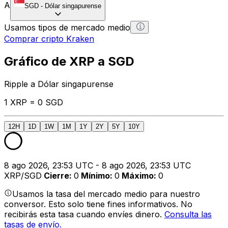
A
SGD
-
Dólar singapurense
Usamos tipos de mercado medio
Comprar cripto Kraken
Gráfico de XRP a SGD
Ripple a Dólar singapurense
1 XRP = 0 SGD
12H
1D
1W
1M
1Y
2Y
5Y
10Y
8 ago 2026, 23:53 UTC - 8 ago 2026, 23:53 UTC
XRP/SGD
Cierre
:
0
Mínimo
:
0
Máximo
:
0
Usamos la tasa del mercado medio para nuestro
conversor. Esto solo tiene fines informativos. No
recibirás esta tasa cuando envíes dinero.
Consulta las
tasas de envío.