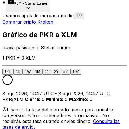
A
XLM
-
Stellar Lumen
Usamos tipos de mercado medio
Comprar cripto Kraken
Gráfico de PKR a XLM
Rupia pakistaní a Stellar Lumen
1 PKR = 0 XLM
12H
1D
1W
1M
1Y
2Y
5Y
10Y
8 ago 2026, 14:47 UTC - 8 ago 2026, 14:47 UTC
PKR/XLM
Cierre
:
0
Mínimo
:
0
Máximo
:
0
Usamos la tasa del mercado medio para nuestro
conversor. Esto solo tiene fines informativos. No
recibirás esta tasa cuando envíes dinero.
Consulta las
tasas de envío.