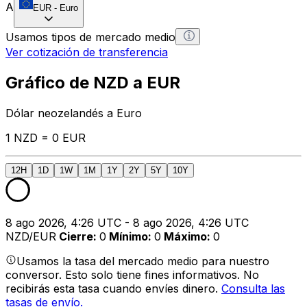
A
EUR
-
Euro
Usamos tipos de mercado medio
Ver cotización de transferencia
Gráfico de NZD a EUR
Dólar neozelandés a Euro
1 NZD = 0 EUR
12H
1D
1W
1M
1Y
2Y
5Y
10Y
8 ago 2026, 4:26 UTC - 8 ago 2026, 4:26 UTC
NZD/EUR
Cierre
:
0
Mínimo
:
0
Máximo
:
0
Usamos la tasa del mercado medio para nuestro
conversor. Esto solo tiene fines informativos. No
recibirás esta tasa cuando envíes dinero.
Consulta las
tasas de envío.