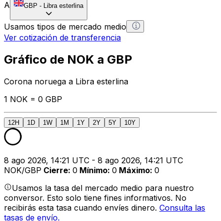
A
GBP
-
Libra esterlina
Usamos tipos de mercado medio
Ver cotización de transferencia
Gráfico de NOK a GBP
Corona noruega a Libra esterlina
1 NOK = 0 GBP
12H
1D
1W
1M
1Y
2Y
5Y
10Y
8 ago 2026, 14:21 UTC - 8 ago 2026, 14:21 UTC
NOK/GBP
Cierre
:
0
Mínimo
:
0
Máximo
:
0
Usamos la tasa del mercado medio para nuestro
conversor. Esto solo tiene fines informativos. No
recibirás esta tasa cuando envíes dinero.
Consulta las
tasas de envío.