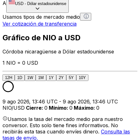
A
USD
-
Dólar estadounidense
Usamos tipos de mercado medio
Ver cotización de transferencia
Gráfico de NIO a USD
Córdoba nicaragüense a Dólar estadounidense
1 NIO = 0 USD
12H
1D
1W
1M
1Y
2Y
5Y
10Y
9 ago 2026, 13:46 UTC - 9 ago 2026, 13:46 UTC
NIO/USD
Cierre
:
0
Mínimo
:
0
Máximo
:
0
Usamos la tasa del mercado medio para nuestro
conversor. Esto solo tiene fines informativos. No
recibirás esta tasa cuando envíes dinero.
Consulta las
tasas de envío.