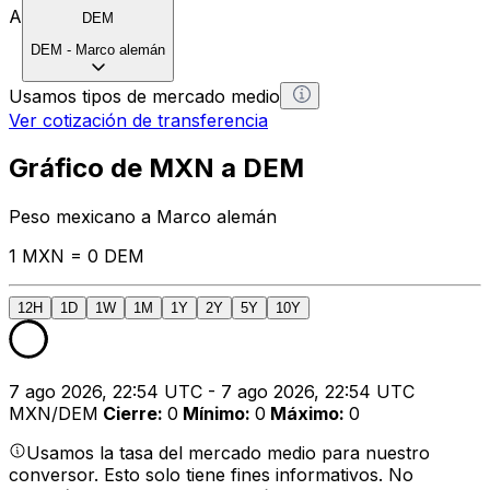
A
DEM
DEM
-
Marco alemán
Usamos tipos de mercado medio
Ver cotización de transferencia
Gráfico de MXN a DEM
Peso mexicano a Marco alemán
1 MXN = 0 DEM
12H
1D
1W
1M
1Y
2Y
5Y
10Y
7 ago 2026, 22:54 UTC - 7 ago 2026, 22:54 UTC
MXN/DEM
Cierre
:
0
Mínimo
:
0
Máximo
:
0
Usamos la tasa del mercado medio para nuestro
conversor. Esto solo tiene fines informativos. No