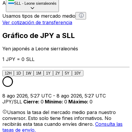
A
SLL
-
Leone sierraleonés
Usamos tipos de mercado medio
Ver cotización de transferencia
Gráfico de JPY a SLL
Yen japonés a Leone sierraleonés
1 JPY = 0 SLL
12H
1D
1W
1M
1Y
2Y
5Y
10Y
8 ago 2026, 5:27 UTC - 8 ago 2026, 5:27 UTC
JPY/SLL
Cierre
:
0
Mínimo
:
0
Máximo
:
0
Usamos la tasa del mercado medio para nuestro
conversor. Esto solo tiene fines informativos. No
recibirás esta tasa cuando envíes dinero.
Consulta las
tasas de envío.