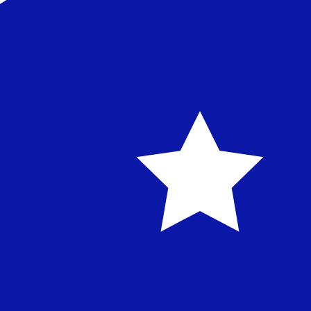
Nuestras clasificaciones de divisas muestran que la tarif
símbolo de esta divisa es $.
More
Dólar australiano
info
Tipos de cambio en tiempo real
Divisa
Tipo
Cambio
EUR / USD
1,15444
▼
GBP / EUR
1,16818
▲
USD / JPY
157,840
▲
GBP / USD
1,34860
▼
USD / CHF
0,808489
▲
USD / CAD
1,39443
▲
EUR / JPY
182,217
▼
AUD / USD
0,705969
▼
API de Xe Currency Data ►