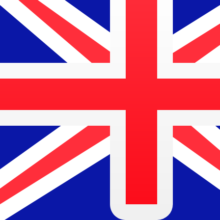
9 ago 2026, 13:26 UTC - 9 ago 2026, 13:26 UTC
JPY/AUD
Cierre
:
0
Mínimo
:
0
Máximo
:
0
Usamos la tasa del mercado medio para nuestro converso
Pares de divisas populares de Dólar 
Información de divisas
JPY
-
Yen japonés
Nuestras clasificaciones de divisas muestran que la tari
de esta divisa es ¥.
More
Yen japonés
info
AUD
-
Dólar australiano