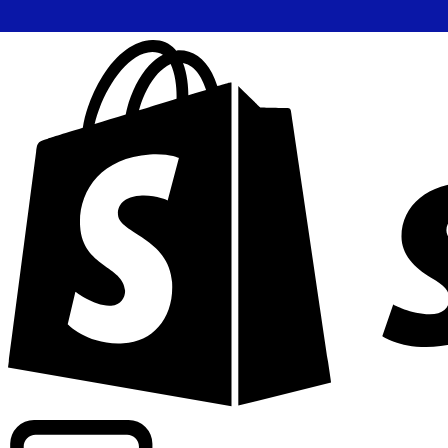
Apoyamos tarifas a nivel comercial en más de 300 compa