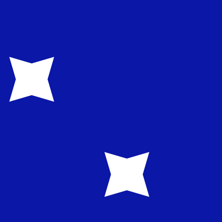
asa cuando envíes dinero.
Consulta las tasas de envío.
l código de la divisa Yenes japoneses es JPY. El símbolo