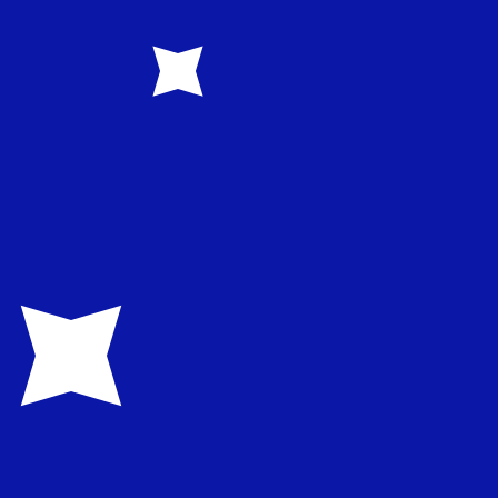
SD. El código de la divisa Dólares australianos es AUD. El
e cambio del Banco Central