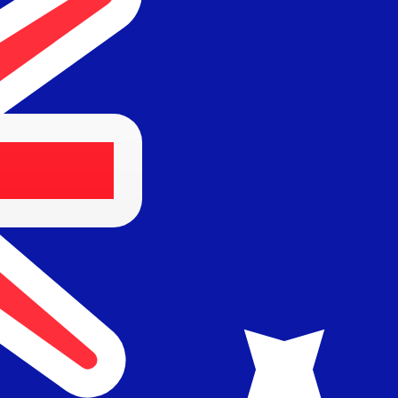
r. Esto solo tiene fines informativos. No recibirás esta t
estadounidense (USD)
fa de cambio de Yen japonés más popular es de JPY a USD. E