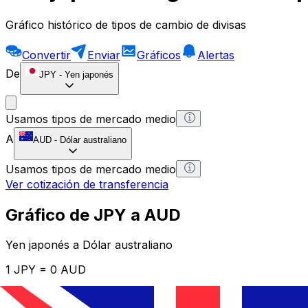
Gráfico histórico de tipos de cambio de divisas
Convertir
Enviar
Gráficos
Alertas
De
JPY
-
Yen japonés
Usamos tipos de mercado medio
A
AUD
-
Dólar australiano
Usamos tipos de mercado medio
Ver cotización de transferencia
Gráfico de JPY a AUD
Yen japonés a Dólar australiano
1 JPY = 0 AUD
12H
1D
1W
1M
1Y
2Y
5Y
10Y