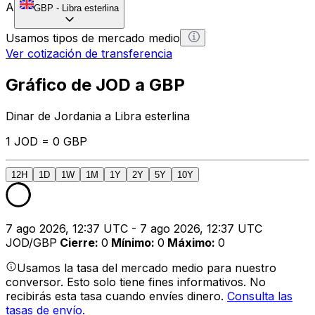
A
GBP
-
Libra esterlina
Usamos tipos de mercado medio
Ver cotización de transferencia
Gráfico de JOD a GBP
Dinar de Jordania a Libra esterlina
1 JOD = 0 GBP
12H
1D
1W
1M
1Y
2Y
5Y
10Y
7 ago 2026, 12:37 UTC - 7 ago 2026, 12:37 UTC
JOD/GBP
Cierre
:
0
Mínimo
:
0
Máximo
:
0
Usamos la tasa del mercado medio para nuestro
conversor. Esto solo tiene fines informativos. No
recibirás esta tasa cuando envíes dinero.
Consulta las
tasas de envío.