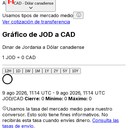
A
CAD
-
Dólar canadiense
Usamos tipos de mercado medio
Ver cotización de transferencia
Gráfico de JOD a CAD
Dinar de Jordania a Dólar canadiense
1 JOD = 0 CAD
12H
1D
1W
1M
1Y
2Y
5Y
10Y
9 ago 2026, 11:14 UTC - 9 ago 2026, 11:14 UTC
JOD/CAD
Cierre
:
0
Mínimo
:
0
Máximo
:
0
Usamos la tasa del mercado medio para nuestro
conversor. Esto solo tiene fines informativos. No
recibirás esta tasa cuando envíes dinero.
Consulta las
tasas de envío.