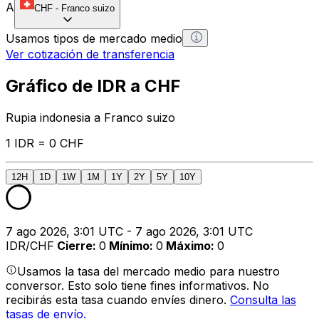
A
CHF
-
Franco suizo
Usamos tipos de mercado medio
Ver cotización de transferencia
Gráfico de IDR a CHF
Rupia indonesia a Franco suizo
1 IDR = 0 CHF
12H
1D
1W
1M
1Y
2Y
5Y
10Y
7 ago 2026, 3:01 UTC - 7 ago 2026, 3:01 UTC
IDR/CHF
Cierre
:
0
Mínimo
:
0
Máximo
:
0
Usamos la tasa del mercado medio para nuestro
conversor. Esto solo tiene fines informativos. No
recibirás esta tasa cuando envíes dinero.
Consulta las
tasas de envío.