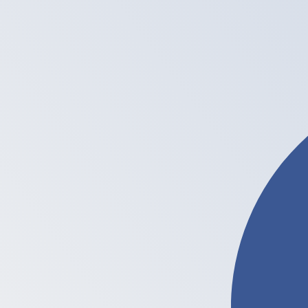
6 ago 2026, 23:38 UTC - 6 ago 2026, 23:38 UTC
HKD/LTC
Cierre
:
0
Mínimo
:
0
Máximo
:
0
Usamos la tasa del mercado medio para nuestro converso
Pares de divisas populares de Dólar 
Información de divisas
HKD
-
Dólar de Hong Kong
Nuestras clasificaciones de divisas muestran que la tar
HKD. El símbolo de esta divisa es $.
More
Dólar de Hong Kong
info
LTC
-
Litecoin