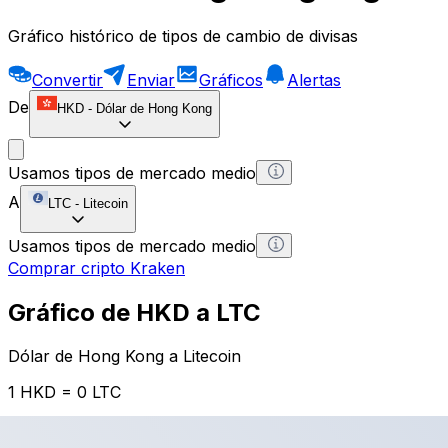
Gráfico histórico de tipos de cambio de divisas
Convertir
Enviar
Gráficos
Alertas
De
HKD
-
Dólar de Hong Kong
Usamos tipos de mercado medio
A
LTC
-
Litecoin
Usamos tipos de mercado medio
Comprar cripto Kraken
Gráfico de HKD a LTC
Dólar de Hong Kong a Litecoin
1 HKD = 0 LTC
12H
1D
1W
1M
1Y
2Y
5Y
10Y