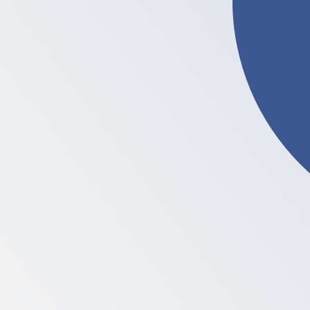
Nuestras clasificaciones de divisas muestran que la tarifa
es Ł.
More
Litecoin
info
Tipos de cambio en tiempo real
Divisa
Tipo
Cambio
EUR / USD
1,15229
▼
GBP / EUR
1,16753
▲
USD / JPY
158,426
▲
GBP / USD
1,34533
▲
USD / CHF
0,812567
▲
USD / CAD
1,40146
▼
EUR / JPY
182,552
▲
AUD / USD
0,703133
▼
API de Xe Currency Data ►