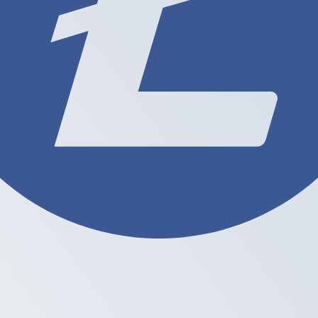
 de cambio de Litecoin más popular es de LTC a USD. El códig
Tipos d
Divisa
Tipo de interés
JPY
0,75 %
CHF
0,00 %
EUR
4,25 %
USD
3,75 %
CAD
2,25 %
AUD
3,60 %
NZD
2,25 %
GBP
3,75 %