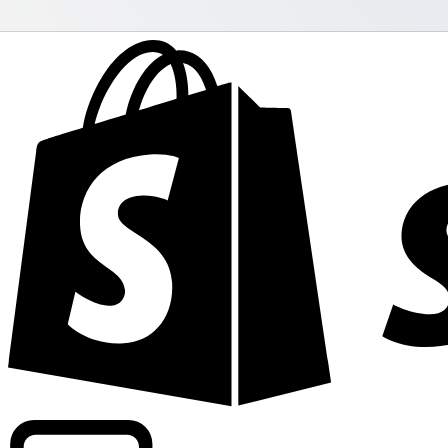
Apoyamos tarifas a nivel comercial en más de 300 compa