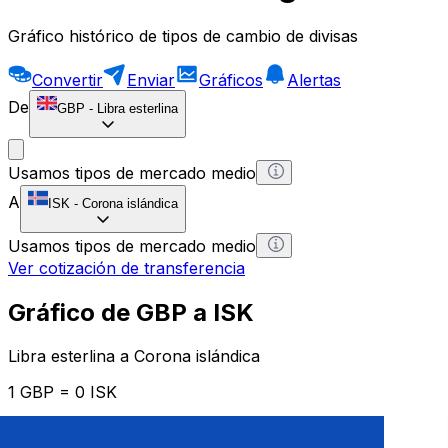
Gráfico histórico de tipos de cambio de divisas
Convertir
Enviar
Gráficos
Alertas
De
GBP
-
Libra esterlina
Usamos tipos de mercado medio
A
ISK
-
Corona islándica
Usamos tipos de mercado medio
Ver cotización de transferencia
Gráfico de GBP a ISK
Libra esterlina a Corona islándica
1 GBP = 0 ISK
12H
1D
1W
1M
1Y
2Y
5Y
10Y