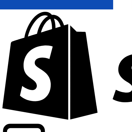
Apoyamos tarifas a nivel comercial en más de 300 compa