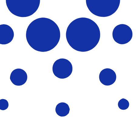
fa de cambio de Cardano más popular es de ADA a USD. El c
Tipos d
Divisa
Tipo de interés
JPY
0,75 %
CHF
0,00 %
EUR
4,25 %
USD
3,75 %
CAD
2,25 %
AUD
3,60 %
NZD
2,25 %
GBP
3,75 %
ñías en todo el mundo