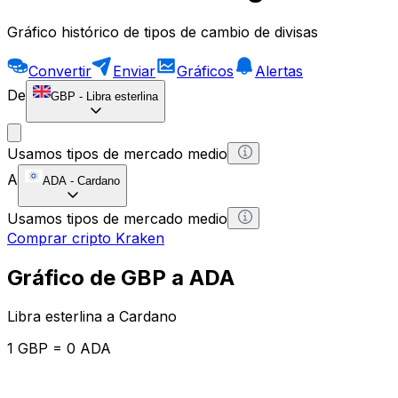
Gráfico histórico de tipos de cambio de divisas
Convertir
Enviar
Gráficos
Alertas
De
GBP
-
Libra esterlina
Usamos tipos de mercado medio
A
ADA
-
Cardano
Usamos tipos de mercado medio
Comprar cripto Kraken
Gráfico de GBP a ADA
Libra esterlina a Cardano
1 GBP = 0 ADA
12H
1D
1W
1M
1Y
2Y
5Y
10Y