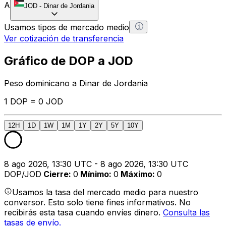
A
JOD
-
Dinar de Jordania
Usamos tipos de mercado medio
Ver cotización de transferencia
Gráfico de DOP a JOD
Peso dominicano a Dinar de Jordania
1 DOP = 0 JOD
12H
1D
1W
1M
1Y
2Y
5Y
10Y
8 ago 2026, 13:30 UTC - 8 ago 2026, 13:30 UTC
DOP/JOD
Cierre
:
0
Mínimo
:
0
Máximo
:
0
Usamos la tasa del mercado medio para nuestro
conversor. Esto solo tiene fines informativos. No
recibirás esta tasa cuando envíes dinero.
Consulta las
tasas de envío.