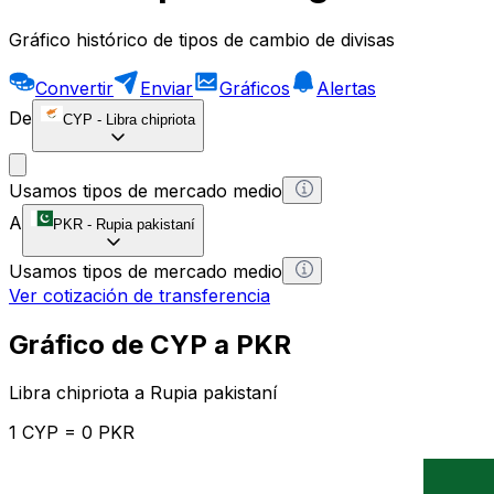
Gráfico histórico de tipos de cambio de divisas
Convertir
Enviar
Gráficos
Alertas
De
CYP
-
Libra chipriota
Usamos tipos de mercado medio
A
PKR
-
Rupia pakistaní
Usamos tipos de mercado medio
Ver cotización de transferencia
Gráfico de CYP a PKR
Libra chipriota a Rupia pakistaní
1 CYP = 0 PKR
12H
1D
1W
1M
1Y
2Y
5Y
10Y