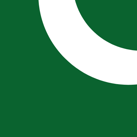
Tipos d
Divisa
Tipo de interés
JPY
0,75 %
CHF
0,00 %
EUR
4,25 %
USD
3,75 %
CAD
2,25 %
AUD
3,60 %
NZD
2,25 %
GBP
3,75 %
ñías en todo el mundo