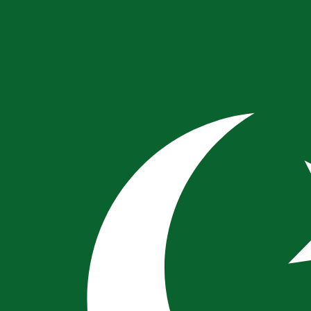
r. Esto solo tiene fines informativos. No recibirás esta t
estadounidense (USD)
 de cambio de Libra chipriota más popular es de CYP a USD. 
a de cambio de Rupia pakistaní más popular es de PKR a USD.