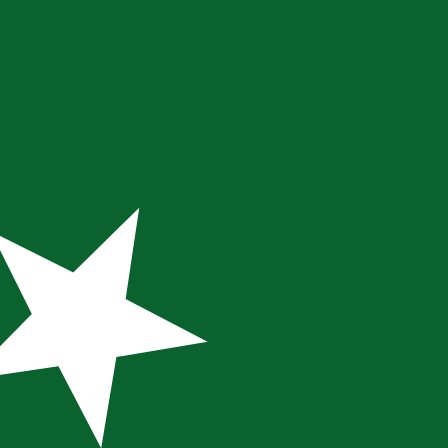
asa cuando envíes dinero.
Consulta las tasas de envío.
El código de la divisa Libras chipriotas es CYP.
 El código de la divisa Rupias pakistaníes es PKR. El