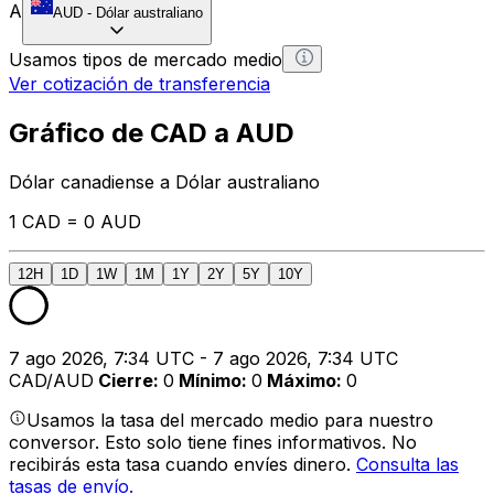
A
AUD
-
Dólar australiano
Usamos tipos de mercado medio
Ver cotización de transferencia
Gráfico de CAD a AUD
Dólar canadiense a Dólar australiano
1 CAD = 0 AUD
12H
1D
1W
1M
1Y
2Y
5Y
10Y
7 ago 2026, 7:34 UTC - 7 ago 2026, 7:34 UTC
CAD/AUD
Cierre
:
0
Mínimo
:
0
Máximo
:
0
Usamos la tasa del mercado medio para nuestro
conversor. Esto solo tiene fines informativos. No
recibirás esta tasa cuando envíes dinero.
Consulta las
tasas de envío.