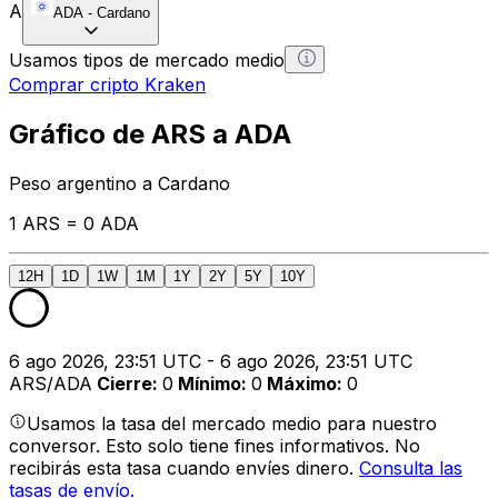
A
ADA
-
Cardano
Usamos tipos de mercado medio
Comprar cripto Kraken
Gráfico de ARS a ADA
Peso argentino a Cardano
1 ARS = 0 ADA
12H
1D
1W
1M
1Y
2Y
5Y
10Y
6 ago 2026, 23:51 UTC - 6 ago 2026, 23:51 UTC
ARS/ADA
Cierre
:
0
Mínimo
:
0
Máximo
:
0
Usamos la tasa del mercado medio para nuestro
conversor. Esto solo tiene fines informativos. No
recibirás esta tasa cuando envíes dinero.
Consulta las
tasas de envío.