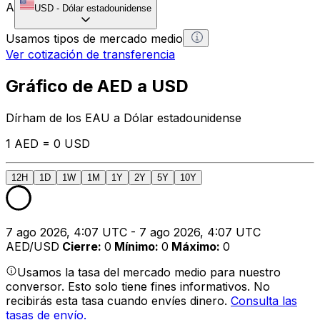
A
USD
-
Dólar estadounidense
Usamos tipos de mercado medio
Ver cotización de transferencia
Gráfico de AED a USD
Dírham de los EAU a Dólar estadounidense
1 AED = 0 USD
12H
1D
1W
1M
1Y
2Y
5Y
10Y
7 ago 2026, 4:07 UTC - 7 ago 2026, 4:07 UTC
AED/USD
Cierre
:
0
Mínimo
:
0
Máximo
:
0
Usamos la tasa del mercado medio para nuestro
conversor. Esto solo tiene fines informativos. No
recibirás esta tasa cuando envíes dinero.
Consulta las
tasas de envío.