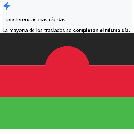
Transferencias más rápidas
La mayoría de los traslados se
completan el mismo día
.
Entendemos que, cuando se trata de tu dinero, el
momento es importante.
Envía más rápido
Preguntas más frecuentes
¿Qué es un código SWIFT y por qué lo necesito en Malaui?
Un código SWIFT —también conocido como BIC
(Código de Identificación Bancaria)— es un estándar
internacional para identificar bancos e instituciones
financieras. Necesitarás el código SWIFT correcto en
Malaui para enviar o recibir transferencias bancarias
internacionales de forma precisa y segura.