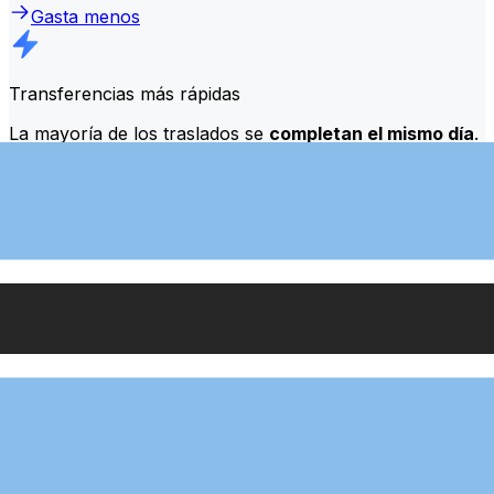
Gasta menos
Transferencias más rápidas
La mayoría de los traslados se
completan el mismo día
.
Entendemos que, cuando se trata de tu dinero, el
momento es importante.
Envía más rápido
Preguntas más frecuentes
¿Qué es un código SWIFT y por qué lo necesito en Botsuana?
Un código SWIFT —también conocido como BIC
(Código de Identificación Bancaria)— es un estándar
internacional para identificar bancos e instituciones
financieras. Necesitarás el código SWIFT correcto en
Botsuana para enviar o recibir transferencias bancarias
internacionales de forma precisa y segura.