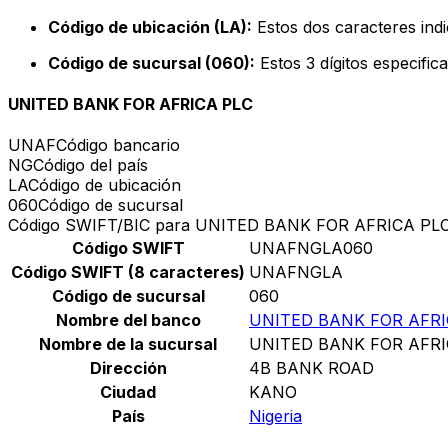
Código de ubicación (LA):
Estos dos caracteres indi
Código de sucursal (060):
Estos 3 dígitos especific
UNITED BANK FOR AFRICA PLC
UNAF
Código bancario
NG
Código del país
LA
Código de ubicación
060
Código de sucursal
Código SWIFT/BIC para UNITED BANK FOR AFRICA PL
Código SWIFT
UNAFNGLA060
Código SWIFT (8 caracteres)
UNAFNGLA
Código de sucursal
060
Nombre del banco
UNITED BANK FOR AFRI
Nombre de la sucursal
UNITED BANK FOR AFRI
Dirección
4B BANK ROAD
Ciudad
KANO
País
Nigeria