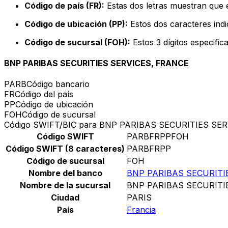
Código de país (FR):
Estas dos letras muestran que e
Código de ubicación (PP):
Estos dos caracteres indi
Código de sucursal (FOH):
Estos 3 dígitos especific
BNP PARIBAS SECURITIES SERVICES, FRANCE
PARB
Código bancario
FR
Código del país
PP
Código de ubicación
FOH
Código de sucursal
Código SWIFT/BIC para BNP PARIBAS SECURITIES SE
Código SWIFT
PARBFRPPFOH
Código SWIFT (8 caracteres)
PARBFRPP
Código de sucursal
FOH
Nombre del banco
BNP PARIBAS SECURITI
Nombre de la sucursal
BNP PARIBAS SECURITI
Ciudad
PARIS
País
Francia