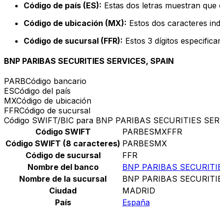
Código de país (ES):
Estas dos letras muestran que 
Código de ubicación (MX):
Estos dos caracteres ind
Código de sucursal (FFR):
Estos 3 dígitos especific
BNP PARIBAS SECURITIES SERVICES, SPAIN
PARB
Código bancario
ES
Código del país
MX
Código de ubicación
FFR
Código de sucursal
Código SWIFT/BIC para BNP PARIBAS SECURITIES SER
Código SWIFT
PARBESMXFFR
Código SWIFT (8 caracteres)
PARBESMX
Código de sucursal
FFR
Nombre del banco
BNP PARIBAS SECURITI
Nombre de la sucursal
BNP PARIBAS SECURITI
Ciudad
MADRID
País
España