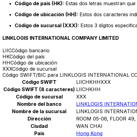
Código de país (HK):
Estas dos letras muestran que 
Código de ubicación (HH):
Estos dos caracteres indi
Código de sucursal (XXX):
Estos 3 dígitos especifi
LINKLOGIS INTERNATIONAL COMPANY LIMITED
LIIC
Código bancario
HK
Código del país
HH
Código de ubicación
XXX
Código de sucursal
Código SWIFT/BIC para LINKLOGIS INTERNATIONAL 
Código SWIFT
LIICHKHHXXX
Código SWIFT (8 caracteres)
LIICHKHH
Código de sucursal
XXX
Nombre del banco
LINKLOGIS INTERNATI
Nombre de la sucursal
LINKLOGIS INTERNATI
Dirección
ROOM 05-06, FLOOR 49
Ciudad
WAN CHAI
País
Hong Kong