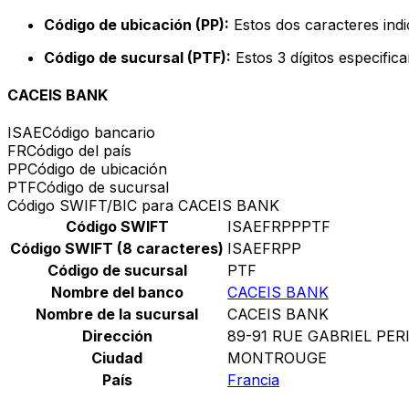
Código de ubicación (PP):
Estos dos caracteres indi
Código de sucursal (PTF):
Estos 3 dígitos especific
CACEIS BANK
ISAE
Código bancario
FR
Código del país
PP
Código de ubicación
PTF
Código de sucursal
Código SWIFT/BIC para CACEIS BANK
Código SWIFT
ISAEFRPPPTF
Código SWIFT (8 caracteres)
ISAEFRPP
Código de sucursal
PTF
Nombre del banco
CACEIS BANK
Nombre de la sucursal
CACEIS BANK
Dirección
89-91 RUE GABRIEL PER
Ciudad
MONTROUGE
País
Francia