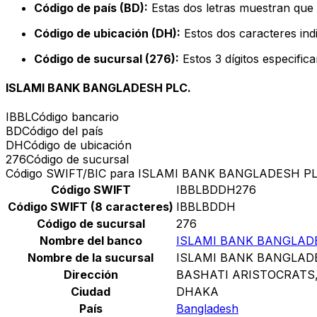
Código de país (BD):
Estas dos letras muestran que 
Código de ubicación (DH):
Estos dos caracteres indi
Código de sucursal (276):
Estos 3 dígitos especific
ISLAMI BANK BANGLADESH PLC.
IBBL
Código bancario
BD
Código del país
DH
Código de ubicación
276
Código de sucursal
Código SWIFT/BIC para ISLAMI BANK BANGLADESH PL
Código SWIFT
IBBLBDDH276
Código SWIFT (8 caracteres)
IBBLBDDH
Código de sucursal
276
Nombre del banco
ISLAMI BANK BANGLAD
Nombre de la sucursal
ISLAMI BANK BANGLAD
Dirección
BASHATI ARISTOCRATS,
Ciudad
DHAKA
País
Bangladesh