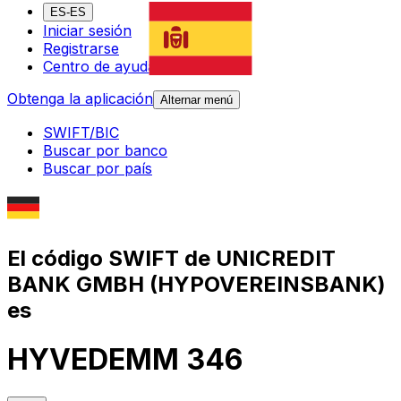
ES-ES
Iniciar sesión
Registrarse
Centro de ayuda
Obtenga la aplicación
Alternar menú
SWIFT/BIC
Buscar por banco
Buscar por país
El código SWIFT de UNICREDIT
BANK GMBH (HYPOVEREINSBANK)
es
HYVEDEMM 346